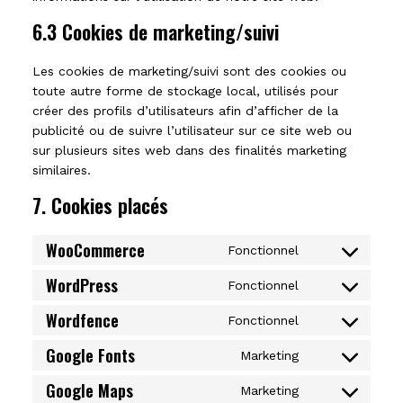
6.3 Cookies de marketing/suivi
Les cookies de marketing/suivi sont des cookies ou
toute autre forme de stockage local, utilisés pour
créer des profils d’utilisateurs afin d’afficher de la
publicité ou de suivre l’utilisateur sur ce site web ou
sur plusieurs sites web dans des finalités marketing
similaires.
7. Cookies placés
WooCommerce
Fonctionnel
Consent
WordPress
to
Fonctionnel
Consent
service
Wordfence
to
Fonctionnel
Consent
woocomme
service
Google Fonts
to
Marketing
Consent
wordpress
service
Google Maps
to
Marketing
Consent