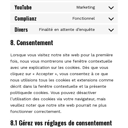
wordfence
service
YouTube
to
Marketing
Consent
google-
service
Complianz
to
Fonctionnel
fonts
Consent
google-
service
Divers
to
Finalité en attente d’enquête
maps
Consent
youtube
service
to
8. Consentement
complianz
service
Lorsque vous visitez notre site web pour la première
divers
fois, nous vous montrerons une fenêtre contextuelle
avec une explication sur les cookies. Dès que vous
cliquez sur « Accepter », vous consentez à ce que
nous utilisions tous les cookies et extensions comme
décrit dans la fenêtre contextuelle et la présente
politiquede cookies. Vous pouvez désactiver
l’utilisation des cookies via votre navigateur, mais
veuillez noter que notre site web pourrait ne plus
fonctionner correctement.
8.1 Gérez vos réglages de consentement