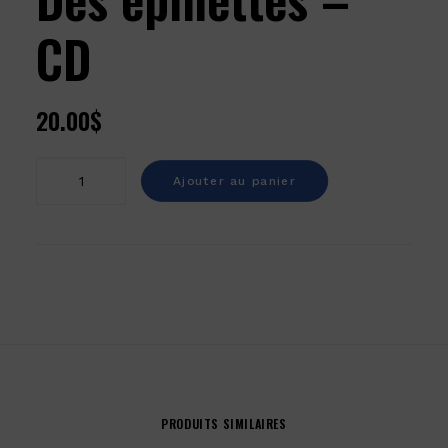
CD
20.00
$
quantité
Ajouter au panier
de
Des
épinettes
-
CD
PRODUITS SIMILAIRES