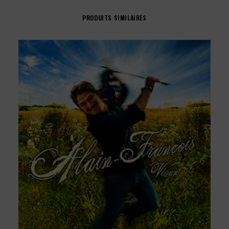
Tome
1
PRODUITS SIMILAIRES
-
CD