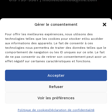
Gérer le consentement
Pour offrir les meilleures expériences, nous utilisons des
technologies telles que les cookies pour stocker et/ou accéder
aux informations des appareils. Le fait de consentir à ces
technologies nous permettra de traiter des données telles que le
comportement de navigation ou les ID uniques sur ce site. Le fait
de ne pas consentir ou de retirer son consentement peut avoir un
effet négatif sur certaines caractéristiques et fonctions.
Accepter
CONDITIONS GÉNÉRALES
|
DÉCLARATION DE
CONFIDENTIALITÉ
|
POLITIQUE DE COOKIES
Refuser
2023 © ALAIN-FRANÇOIS
Voir les préférences
SITE WEB PAR
CAROLINE TURBIDE
Politique de cookies
Déclaration de confidentialité