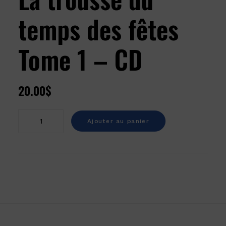
temps des fêtes
Tome 1 – CD
20.00
$
quantité
Ajouter au panier
de
La
trousse
du
temps
des
fêtes