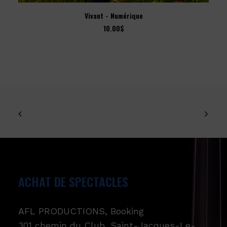
AJOUTER AU PANIER
Vivant - Numérique
10.00
$
ACHAT DE SPECTACLES
AFL PRODUCTIONS, Booking
301 chemin du Club, Saint-Jacques-Le-