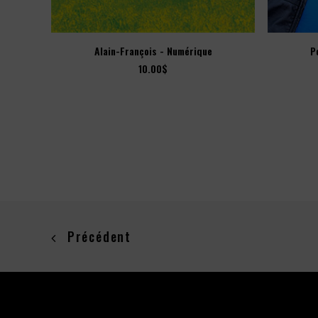
AJOUTER AU PANIER
Alain-François - Numérique
P
10.00
$
Précédent