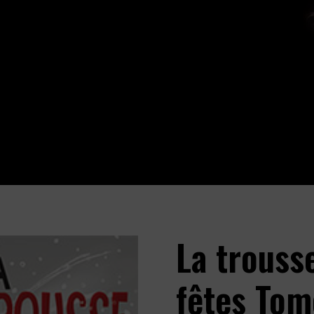
La trouss
fêtes Tom