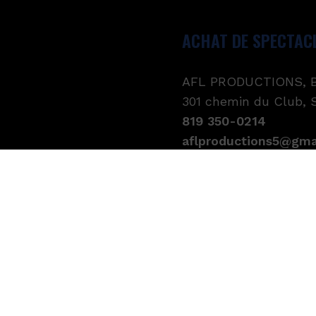
ACHAT DE SPECTAC
AFL PRODUCTIONS, B
301 chemin du Club,
819 350-0214
aflproductions5@gma
PROMOTION RADIO
AFL Productions
819 350-0214
|
aflpr
DIRECTEUR TECHNI