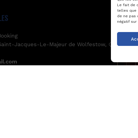
Le fait de
telles que 
LES
de ne pas 
négatif sur
ooking
Ac
 Saint-Jacques-Le-Majeur de Wolfestow, QC GON 1
il.com
oductions5@gmail.com
QUE SPECTACLES